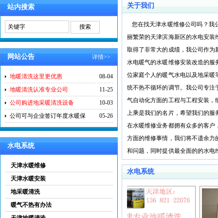
关于我们
站内搜索
您在找天津水暖维修公司吗？我公司
丽繁荣的天津滨海新区的水电安装
取得了非常大的成绩，我公司作为
网站公告
详情>>
水电暖气的水暖维修安装改造的服
位家庭个人的暖气水电以及地采暖
地暖清洗这里更优惠
08-04
统不热不循环的调节。我公司专注
地暖清洗认准专业公司
11-25
气自动化方面的工程与工程安装，
公司购进地采暖清洗设备
10-03
上乘是我们的名片，希望我们的服
公司可与企业签订年度水暖保
05-26
在水暖维修业务都拥有众多的客户
方面的维修事情，我们将不遗余力
水电系统
和问题，同时提供最全面的的水电
维护维修咨询！您的满意就是我
天津水暖维修
水电系统
您！
天津水暖安装
地采暖清洗
暖气不热有办法
天津地暖清洗