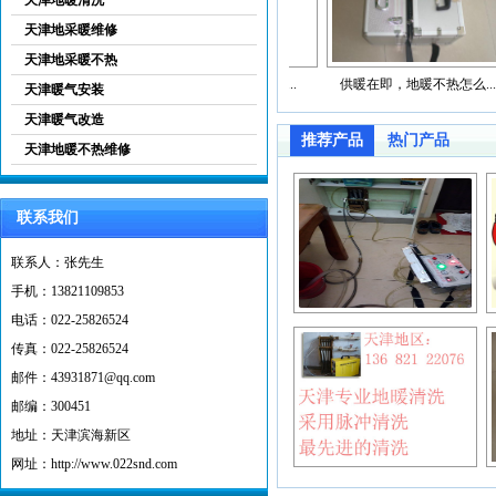
天津地采暖维修
天津地采暖不热
气安装
天津地采暖维修专业企...
供暖在即，地暖不热怎么...
天津暖气安装
天津暖气改造
推荐产品
热门产品
天津地暖不热维修
联系我们
联系人：张先生
手机：13821109853
电话：022-25826524
传真：022-25826524
邮件：43931871@qq.com
邮编：300451
地址：天津滨海新区
网址：http://www.022snd.com