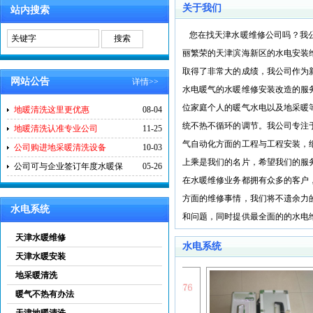
关于我们
站内搜索
您在找天津水暖维修公司吗？我公司
丽繁荣的天津滨海新区的水电安装
取得了非常大的成绩，我公司作为
网站公告
详情>>
水电暖气的水暖维修安装改造的服
位家庭个人的暖气水电以及地采暖
地暖清洗这里更优惠
08-04
统不热不循环的调节。我公司专注
地暖清洗认准专业公司
11-25
气自动化方面的工程与工程安装，
公司购进地采暖清洗设备
10-03
上乘是我们的名片，希望我们的服
公司可与企业签订年度水暖保
05-26
在水暖维修业务都拥有众多的客户
方面的维修事情，我们将不遗余力
水电系统
和问题，同时提供最全面的的水电
维护维修咨询！您的满意就是我
天津水暖维修
水电系统
您！
天津水暖安装
地采暖清洗
暖气不热有办法
天津地暖清洗