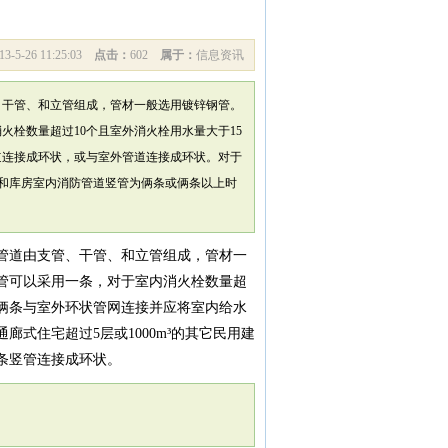
13-5-26 11:25:03
点击：
602
属于：
信息资讯
、干管、和立管组成，管材一般选用镀锌钢管。
火栓数量超过10个且室外消火栓用水量大于15
道连接成环状，或与室外管道连接成环状。对于
房和库房室内消防管道竖管为俩条或俩条以上时
管道由支管、干管、和立管组成，管材一
管可以采用一条，对于室内消火栓数量超
有俩条与室外环状管网连接并应将室内给水
式住宅超过5层或1000m³的其它民用建
条竖管连接成环状。